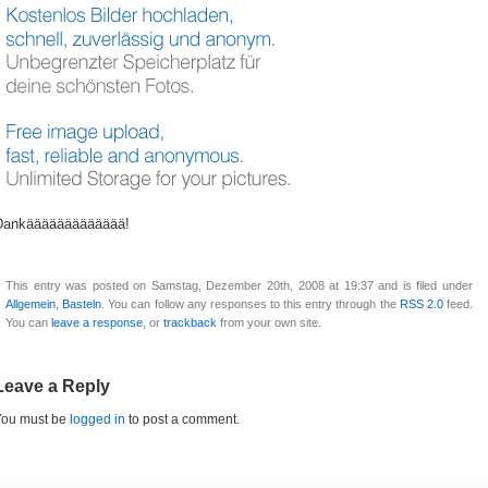
Dankäääääääääääää!
This entry was posted on Samstag, Dezember 20th, 2008 at 19:37 and is filed under
Allgemein
,
Basteln
. You can follow any responses to this entry through the
RSS 2.0
feed.
You can
leave a response
, or
trackback
from your own site.
Leave a Reply
You must be
logged in
to post a comment.