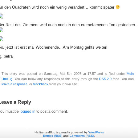
An den Quadraten wird noch ein wenig verändert….kommt später
Der Rest des Zimmers wird auch noch in dem cremefarbenen Ton gestrichen.
So, jetzt ist erst mal Wochenende…Am Montag gehts weiter!
g, petra
This entry was posted on Samstag, Mai 5th, 2007 at 17:57 and is filed under
Mein
Umzug
. You can follow any responses to this entry through the
RSS 2.0
feed. You can
leave a response
, or
trackback
from your own site.
Leave a Reply
You must be
logged in
to post a comment.
HafitantesBlog is proudly powered by
WordPress
Entries (RSS)
and
Comments (RSS)
.