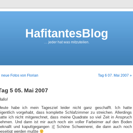
HafitantesBlog
… jeder hat was mitzuteilen.
 neue Fotos von Florian
Tag 6 07. Mai 2007 »
Tag 5 05. Mai 2007
allo!
Heute habe ich mein Tagesziel leider nicht ganz geschafft. Ich hatte
eigentlich vorgehabt, dass komplette Schlafzimmer zu streichen. Allerdings
hatte ich nicht mitgerechnet, dass meine Quadrate so viel Zeit in Anspruch
nehmen. Und dann ist mir auch noch ein voller Farbeimer auf den Boden
geknallt und kaputtgegangen :(( Schöne Schweinerei, die dann auch noch
beseitigt werden mußte