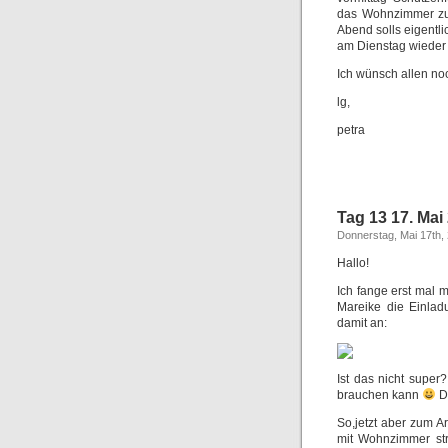
das Wohnzimmer zu
Abend solls eigentl
am Dienstag wieder
Ich wünsch allen n
lg,
petra
Tag 13 17. Mai
Donnerstag, Mai 17th,
Hallo!
Ich fange erst mal 
Mareike die Einlad
damit an:
Ist das nicht super
brauchen kann
D
So,jetzt aber zum A
mit Wohnzimmer stre