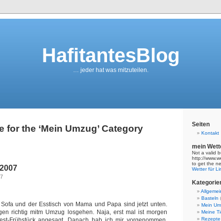
HafitantesBlog
… jeder hat was mitzuteilen.
Seiten
e for the ‘Mein Umzug’ Category
Kontakt
mein Wett
Not a valid b
http://www.
to get the n
 2007
Wetter für L
07
Kategorie
Allgemei
Basteln
e Sofa und der Esstisch von Mama und Papa sind jetzt unten.
Mein Um
gen richtig mitm Umzug losgehen. Naja, erst mal ist morgen
Meine Ti
Rezepte
fest-Frühstück angesagt. Danach hab ich mir vorgenommen,