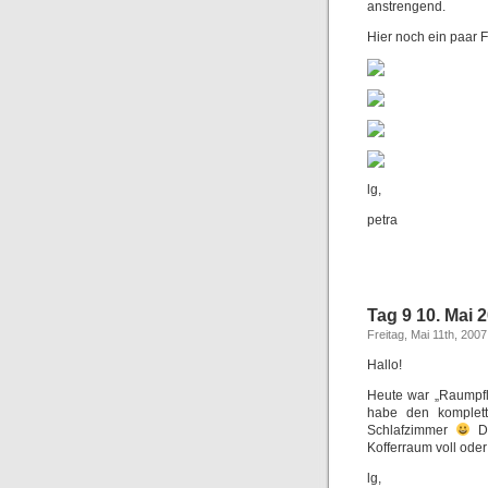
anstrengend.
Hier noch ein paar F
lg,
petra
Tag 9 10. Mai 
Freitag, Mai 11th, 2007
Hallo!
Heute war „Raumpfle
habe den komplett
Schlafzimmer
Da
Kofferraum voll ode
lg,