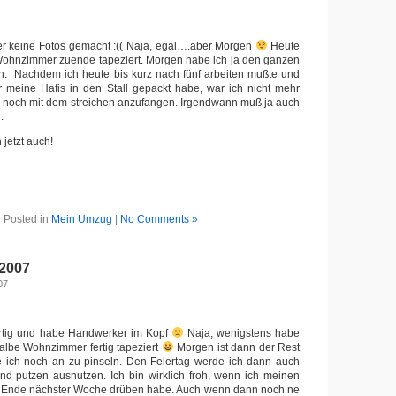
er keine Fotos gemacht :(( Naja, egal….aber Morgen
Heute
 Wohnzimmer zuende tapeziert. Morgen habe ich ja den ganzen
ln. Nachdem ich heute bis kurz nach fünf arbeiten mußte und
r meine Hafis in den Stall gepackt habe, war ich nicht mehr
uf, noch mit dem streichen anzufangen. Irgendwann muß ja auch
.
jetzt auch!
Posted in
Mein Umzug
|
No Comments »
 2007
07
ertig und habe Handwerker im Kopf
Naja, wenigstens habe
albe Wohnzimmer fertig tapeziert
Morgen ist dann der Rest
ge ich noch an zu pinseln. Den Feiertag werde ich dann auch
nd putzen ausnutzen. Ich bin wirklich froh, wenn ich meinen
s Ende nächster Woche drüben habe. Auch wenn dann noch ne