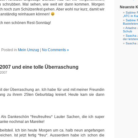
 schrubben. Mal sehen, wie weit wir dann kommen. Morgen
Neueste 
ich noch zum Schützenfest gehen. Aber wohl nur kurz, damit wir
Sabine 
 anständig reinhauen können!
„ATC in Ka
Sabine 
och nen schönen Rest-Sonntag!
Basteleien
Ariadne
Schub
Sascha
der letzten
Sascha
Posted in
Mein Umzug
|
No Comments »
 2007 und eine tolle Überraschung
 2007
mit der Überraschung an. Ich habe für und mit meiner Freundin
ung zu ihrem 25ten Geburtstag kreiert. Heute kam sie dann
? Als Dankeschön *freufreufreu* Lauter Sachen, die ich super
anke nochmal an Mareike!
rbeitsteil. Ich bin heute Morgen um ca. halb neun angefangen
ichen. Ist jetzt fertig *freu*. Ausserdem habe ich schon die