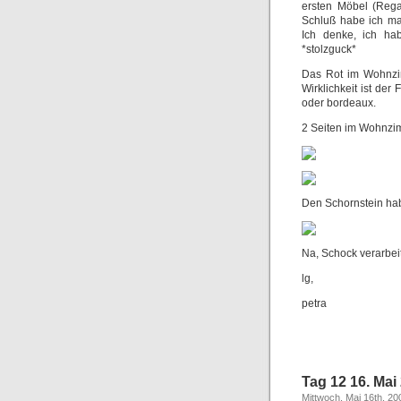
ersten Möbel (Rega
Schluß habe ich mal
Ich denke, ich ha
*stolzguck*
Das Rot im Wohnzim
Wirklichkeit ist der
oder bordeaux.
2 Seiten im Wohnzim
Den Schornstein hab
Na, Schock verarbeit
lg,
petra
Tag 12 16. Mai
Mittwoch, Mai 16th, 20