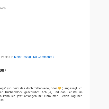
otos:
Posted in
Mein Umzug
|
No Comments »
2007
ge“ (so heißt das doch mittlerweile, oder
) angesagt. Ich
en Küchenblock geschrubbt. Ach ja, und das Fenster im
 kann ich jetzt anfangen mit einräumen. Jeden Tag nen
r so…