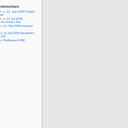
Kommentare
R.
zu
22. July 2009 Projekt:
rte“
R.
zu
12.Juli 2009
 der letzten Zeit
zu
21. Mai 2009 kreativer
zu
12.Juli 2009 Basteleien
 Zeit
zu
Radkappen-WM