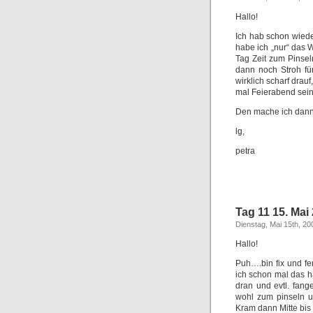
Hallo!
Ich hab schon wied
habe ich „nur“ das
Tag Zeit zum Pinse
dann noch Stroh fü
wirklich scharf dra
mal Feierabend sein
Den mache ich dann 
lg,
petra
Tag 11 15. Mai
Dienstag, Mai 15th, 20
Hallo!
Puh….bin fix und f
ich schon mal das h
dran und evtl. fan
wohl zum pinseln u
Kram dann Mitte bi