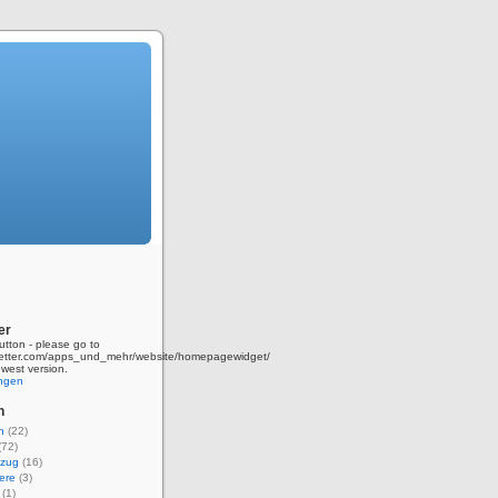
er
utton - please go to
wetter.com/apps_und_mehr/website/homepagewidget/
ewest version.
ingen
n
n
(22)
(72)
zug
(16)
ere
(3)
(1)