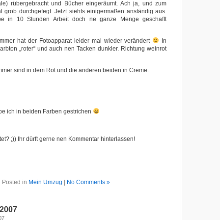
le) rübergebracht und Bücher eingeräumt. Ach ja, und zum
 grob durchgefegt. Jetzt siehts einigermaßen anständig aus.
be in 10 Stunden Arbeit doch ne ganze Menge geschafft
mer hat der Fotoapparat leider mal wieder verändert
In
 Farbton „roter“ und auch nen Tacken dunkler. Richtung weinrot
mer sind in dem Rot und die anderen beiden in Creme.
e ich in beiden Farben gestrichen
et? ;)) Ihr dürft gerne nen Kommentar hinterlassen!
Posted in
Mein Umzug
|
No Comments »
 2007
07