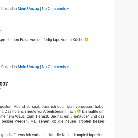
Posted in
Mein Umzug
|
No Comments »
7
rsprochenen Fotos von der fertig tapezierten Küche
Posted in
Mein Umzug
|
No Comments »
2007
7
 gestern Abend so spät, dass ich doch glatt vergessen habe,
n. Das hole ich heute vor Arbeitsbeginn nach
Ich mußte um
 meinem Wauzi zum Tierarzt. Sie hat ein „Triefauge“ und das
ht besser werden. Mal sehen, ob die neuen Tropfen besser
geschafft, was ich vorhatte. Hab die Küche komplett tapeziert.