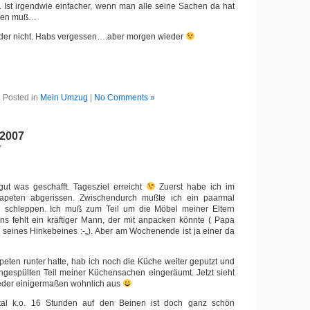
. Ist irgendwie einfacher, wenn man alle seine Sachen da hat
hren muß…
eider nicht. Habs vergessen….aber morgen wieder
Posted in
Mein Umzug
|
No Comments »
 2007
7
ut was geschafft. Tagesziel erreicht
Zuerst habe ich im
peten abgerissen. Zwischendurch mußte ich ein paarmal
 schleppen. Ich muß zum Teil um die Möbel meiner Eltern
ns fehlt ein kräftiger Mann, der mit anpacken könnte ( Papa
 seines Hinkebeines :-„). Aber am Wochenende ist ja einer da
eten runter hatte, hab ich noch die Küche weiter geputzt und
hgespülten Teil meiner Küchensachen eingeräumt. Jetzt sieht
eder einigermaßen wohnlich aus
tal k.o. 16 Stunden auf den Beinen ist doch ganz schön