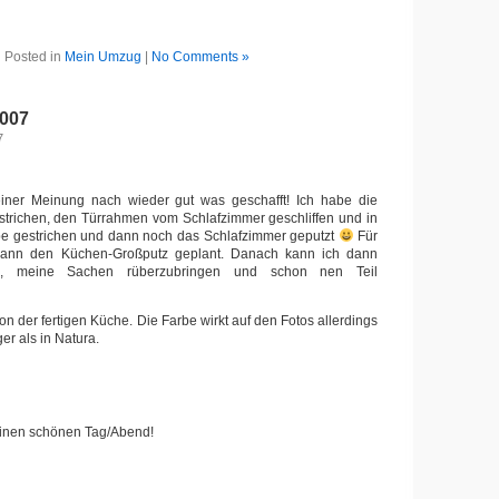
Posted in
Mein Umzug
|
No Comments »
2007
7
ner Meinung nach wieder gut was geschafft! Ich habe die
strichen, den Türrahmen vom Schlafzimmer geschliffen und in
be gestrichen und dann noch das Schlafzimmer geputzt
Für
ann den Küchen-Großputz geplant. Danach kann ich dann
n, meine Sachen rüberzubringen und schon nen Teil
 von der fertigen Küche. Die Farbe wirkt auf den Fotos allerdings
er als in Natura.
einen schönen Tag/Abend!