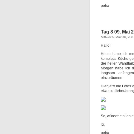
petra
Tag 8 09. Mai 
Mittwoch, Mai 9th, 200
Hallo!
Heute habe ich mei
komplette Küche ge
der hellen Wandfar
Morgen habe ich d
langsam anfange
einzuräumen.
Hier jetzt die Fotos
etwas rötlicher/orang
So, wünsche allen 
lg,
petra